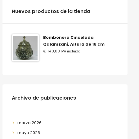
‫‪Nuevos‬‬ ‫‪productos‬‬ ‫‪de‬‬ ‫‪la‬‬ ‫‪tienda‬‬
Bombonera Cincelada
Qalamzani, Altura de 16 cm
€
140,00
IVA incluido
Archivo de publicaciones
marzo 2026
mayo 2025