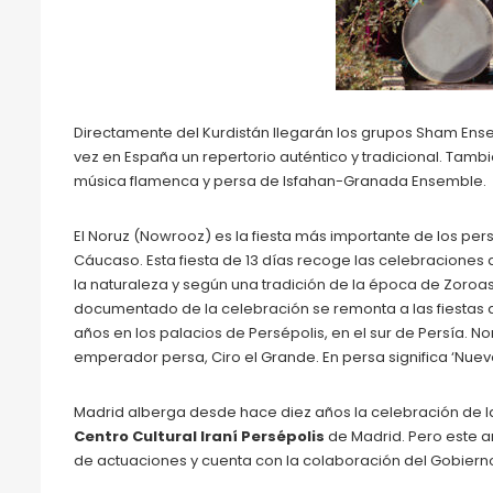
Directamente del Kurdistán llegarán los grupos Sham Ens
vez en España un repertorio auténtico y tradicional. Tambi
música flamenca y persa de Isfahan-Granada Ensemble.
El Noruz (Nowrooz) es la fiesta más importante de los pers
Cáucaso. Esta fiesta de 13 días recoge las celebraciones
la naturaleza y según una tradición de la época de Zoroas
documentado de la celebración se remonta a las fiesta
años en los palacios de Persépolis, en el sur de Persía. N
emperador persa, Ciro el Grande. En persa significa ‘Nuev
Madrid alberga desde hace diez años la celebración de la
Centro Cultural Iraní Persépolis
de Madrid. Pero este a
de actuaciones y cuenta con la colaboración del Gobierno