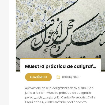
Muestra práctica de caligrafía persa, sesión VIII
ACADÉMICO
09/06/2023
Aproximación a la caligrafía persa» el día 9 de
junio a las 18h. Muestra práctica de caligrafía
persa خوشنویسی فارسی En Centro Persépolis : Calle
Esquilache 4, 28003 entrada por Ecocentro