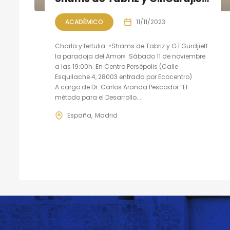
ACADÉMICO
11/11/2023
Charla y tertulia: «Shams de Tabriz y G.I.Gurdjieff:
la paradoja del Amor» Sábado 11 de noviembre
a las 19:00h. En Centro Persépolis (Calle
Esquilache 4, 28003 entrada por Ecocentro)
A cargo de Dr. Carlos Aranda Pescador “El
método para el Desarrollo...
España
Madrid