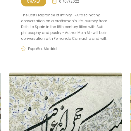
CHARLA
01/07/2022
The Lost Fragrance of Infinity «A fascinating
conversation on a craftsman’s life jourrney from
Delhi to Spain in the 18th century filled with Sufi
philosophy and poetry.» Author Moin Mir will be in
conversation with Fernando Camacho and will...
España
Madrid