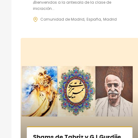
¡Bienvenidos a la antesala de la clase de
iniciación...
Comunidad de Madrid
España
Madrid
Shams de Tabriz y G.I.Gurdjieff: la paradoja del Amor