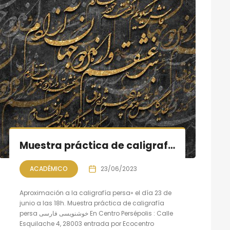
Muestra práctica de caligrafía persa, sesión X
ACADÉMICO
23/06/2023
Aproximación a la caligrafía persa» el día 23 de
junio a las 18h. Muestra práctica de caligrafía
persa خوشنویسی فارسی En Centro Persépolis : Calle
Esquilache 4, 28003 entrada por Ecocentro