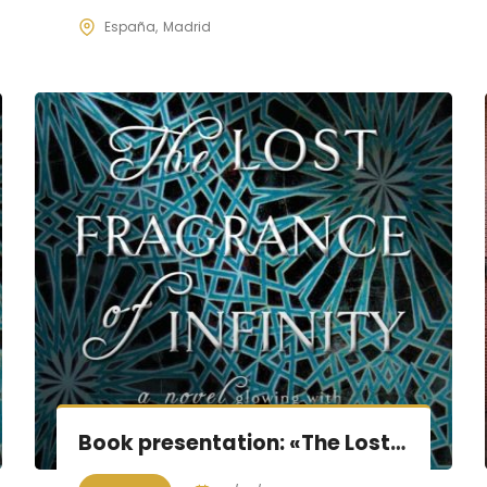
España
Madrid
Book presentation: «The Lost Fragrance of Infinity»