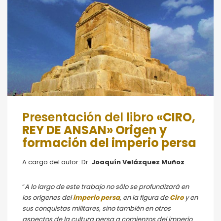
Presentación del libro
«CIRO,
REY DE ANSAN» Origen y
formación del imperio persa
A cargo del autor: Dr.
Joaquín Velázquez Muñoz
.
“
A lo largo de este trabajo no sólo se profundizará en
los orígenes del
imperio persa
, en la figura de
Ciro
y en
sus conquistas militares, sino también en otros
aspectos de la cultura persa a comienzos del imperio