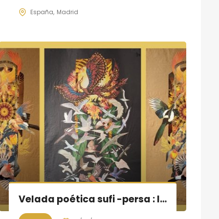
España
Madrid
Velada poética sufi -persa : lenguaje de los pájaros, Vida y obra de Attar Neishaburi (S.XII)