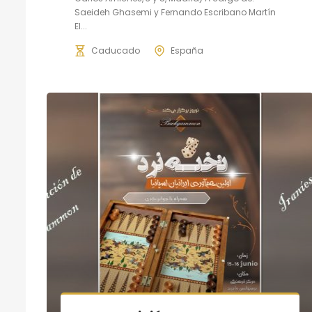
Saeideh Ghasemi y Fernando Escribano Martín
El...
Caducado
España