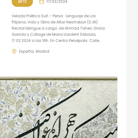
ARTE
17/02/2024
Velada Poética Sufi – Persa : Lenguaje de Los
Pájaros, Vida y Obra de Attar Neishaburi (S.XII)
Recital bilingue a cargo: de Ahmad Taheri, Gloria
Garrido y Collage de Maria Llardent Sábado,
17.02.2024 a las 19h. En Centro Persépolis: Calle...
España
Madrid