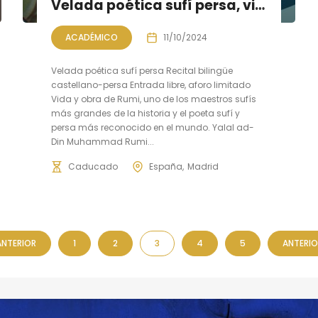
Velada poética sufí persa, vida y obra de Rumi
ACADÉMICO
11/10/2024
Velada poética sufí persa Recital bilingüe
castellano-persa Entrada libre, aforo limitado
Vida y obra de Rumi, uno de los maestros sufís
más grandes de la historia y el poeta sufí y
persa más reconocido en el mundo. Yalal ad-
Din Muhammad Rumi...
Caducado
España
Madrid
ANTERIOR
1
2
3
4
5
ANTERIO