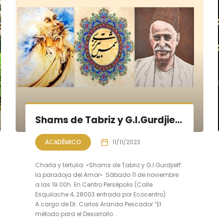
Shams de Tabriz y G.I.Gurdjieff: la paradoja del Amor
ACADÉMICO
11/11/2023
Charla y tertulia: «Shams de Tabriz y G.I.Gurdjieff:
la paradoja del Amor» Sábado 11 de noviembre
a las 19:00h. En Centro Persépolis (Calle
Esquilache 4, 28003 entrada por Ecocentro)
A cargo de Dr. Carlos Aranda Pescador “El
método para el Desarrollo...