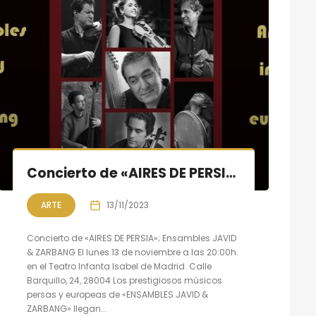
Concierto de «AIRES DE PERSIA»; Ensambles JAVID & ZARBANG en Madrid
ARTE
13/11/2023
Concierto de «AIRES DE PERSIA»; Ensambles JAVID
& ZARBANG El lunes 13 de noviembre a las 20:00h.
en el Teatro Infanta Isabel de Madrid. Calle
Barquillo, 24, 28004 Los prestigiosos músicos
persas y europeas de «ENSAMBLES JAVID &
ZARBANG» llegan...