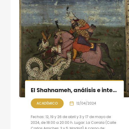
El Shahnameh, análisis e interpretación; curso en UAM
ACADÉMICO
12/04/2024
Fechas: 12, 19 y 26 de abril y 3 y 17 de mayo de
2024, de 18:00 a 20:00 h. Lugar: La Corrala (Calle
Carlos Arniches, 3 y 5, Madrid) A cargo de: