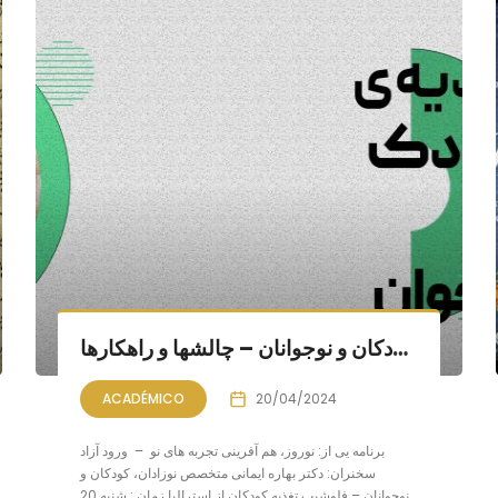
نشستی با دکتر بهاره ایمانی: تغذیه کودکان و نوجوانان – چالشها و راهکارها
ACADÉMICO
20/04/2024
برنامه یی از: نوروز، هم آفرینی تجربه های نو – ورود آزاد
سخنران: دکتر بهاره ایمانی متخصص نوزادان، کودکان و
نوجوانان – فلوشیپ تغذیه کودکان از استرالیا زمان : شنبه 20