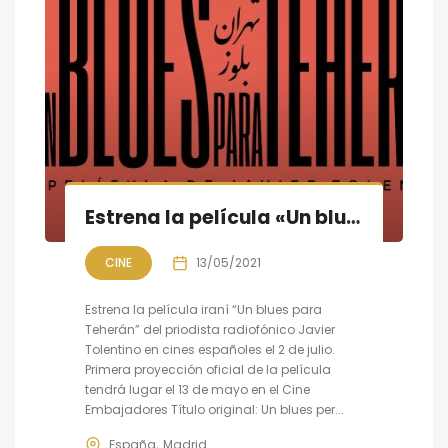
Estrena la película «Un blues para Teherán» de Javier Tolentino
CINE
13/05/2021
Estrena la película iraní “Un blues para
Teherán” del priodista radiofónico Javier
Tolentino en cines españoles el 2 de julio.
Primera proyección oficial de la película
tendrá lugar el 13 de mayo en el Cine
Embajadores Título original: Un blues per...
España
Madrid