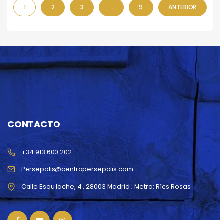
1
2
3
…
9
ANTERIOR
CONTACTO
+34 913 600 202
Persepolis@centropersepolis.com