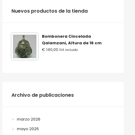
‫‪Nuevos‬‬ ‫‪productos‬‬ ‫‪de‬‬ ‫‪la‬‬ ‫‪tienda‬‬
Bombonera Cincelada
Qalamzani, Altura de 16 cm
€
140,00
IVA incluido
Archivo de publicaciones
marzo 2026
mayo 2025