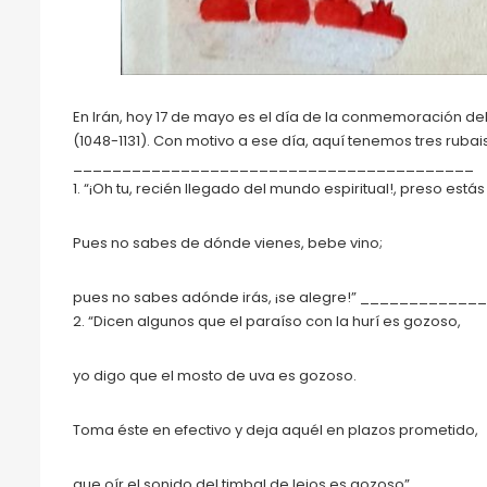
En Irán, hoy 17 de mayo es el día de la conmemoración 
(1048-1131). Con motivo a ese día, aquí tenemos tres rubai
_________________________________________
1. “¡Oh tu, recién llegado del mundo espiritual!, preso estás p
Pues no sabes de dónde vienes, bebe vino;
pues no sabes adónde irás, ¡se alegre!” ________
2. “Dicen algunos que el paraíso con la hurí es gozoso,
yo digo que el mosto de uva es gozoso.
Toma éste en efectivo y deja aquél en plazos prometido,
que oír el sonido del timbal de lejos es gozoso”.