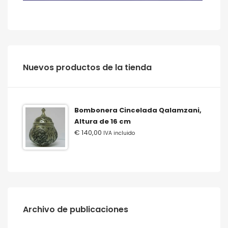
‫‪Nuevos‬‬ ‫‪productos‬‬ ‫‪de‬‬ ‫‪la‬‬ ‫‪tienda‬‬
Bombonera Cincelada Qalamzani,
Altura de 16 cm
€
140,00
IVA incluido
Archivo de publicaciones