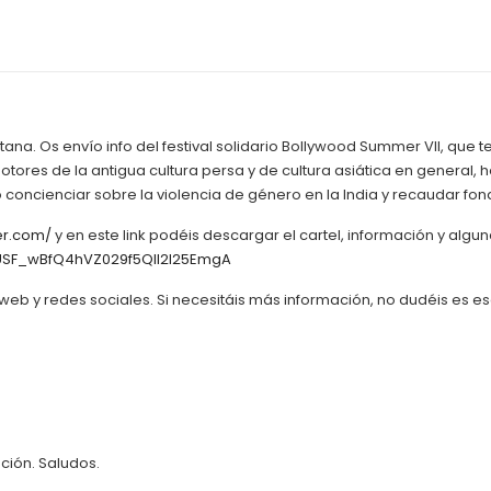
ana. Os envío info del festival solidario Bollywood Summer VII, que te
tores de la antigua cultura persa y de cultura asiática en general
vo concienciar sobre la violencia de género en la India y recaudar 
er.com/
y en este link podéis descargar el cartel, información y algun
UbUSF_wBfQ4hVZ029f5QII2I25EmgA
web y redes sociales. Si necesitáis más información, no dudéis es e
ción. Saludos.