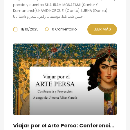
poesía y cuentos SHAHRAM MONAZAMI (Santur Y
Kamancheh), NAVID NOROUZI (Canto) LUBNA (Danza)
جشن شب یلدا: موسیقی، رقص، شعر و داستان با...
LEER MÁS
11/10/2025
0 Comentario
Viajar por el Arte Persa: Conferencia y Proyección