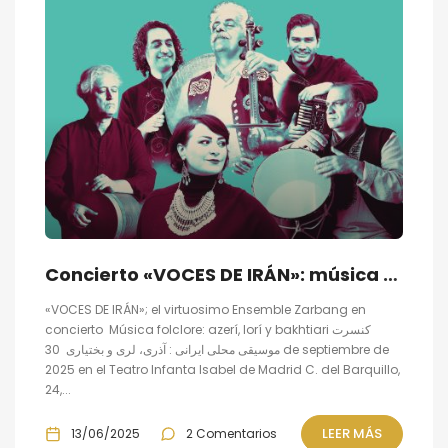
Concierto «VOCES DE IRÁN»: música folclore azerí, lorí y bakhtiari
«VOCES DE IRÁN»; el virtuosimo Ensemble Zarbang en
concierto Música folclore: azerí, lorí y bakhtiari کنسرت
موسیقی محلی ایرانی : آذری، لری و بختیاری 30 de septiembre de
2025 en el Teatro Infanta Isabel de Madrid C. del Barquillo,
24,...
LEER MÁS
13/06/2025
2 Comentarios