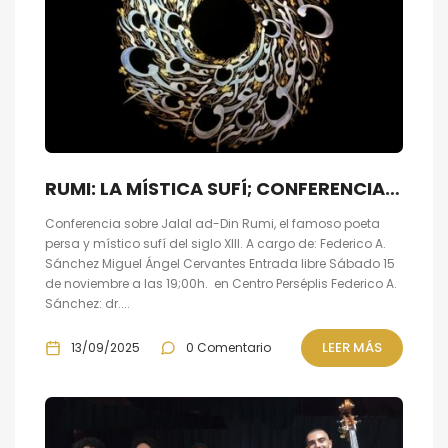
RUMI: LA MÍSTICA SUFÍ; CONFERENCIA Y RECITAL
Conferencia sobre Jalal ad-Din Rumi, el famoso poeta
persa y místico sufí del siglo XIII. A cargo de: Federico A.
Sánchez Miguel Ángel Cervantes Entrada libre Sábado 15
de noviembre a las 19;00h. en Centro Perséplis Federico A.
Sánchez: dr....
LEER MÁS
13/09/2025
0 Comentario