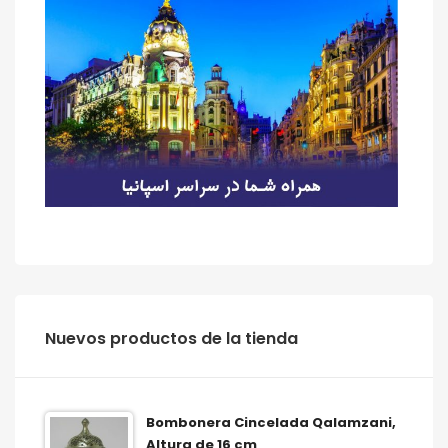
‫‪Nuevos‬‬ ‫‪productos‬‬ ‫‪de‬‬ ‫‪la‬‬ ‫‪tienda‬‬
Bombonera Cincelada Qalamzani,
Altura de 16 cm