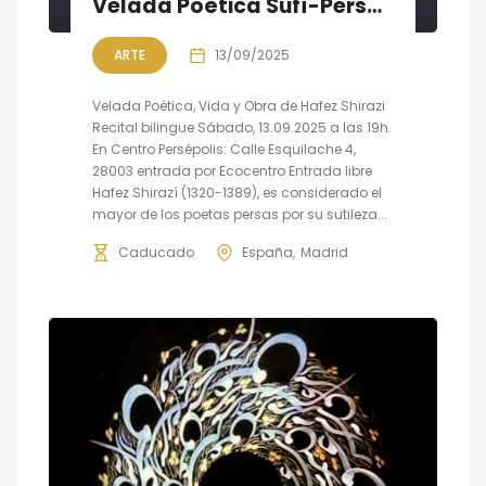
Velada Poética Sufí-Persa, obra y vida de Hafez Shirazi (s. XIV)
ARTE
13/09/2025
Velada Poética, Vida y Obra de Hafez Shirazi
Recital bilingue Sábado, 13.09.2025 a las 19h.
En Centro Persépolis: Calle Esquilache 4,
28003 entrada por Ecocentro Entrada libre
Hafez Shirazí (1320-1389), es considerado el
mayor de los poetas persas por su sutileza...
Caducado
España
Madrid