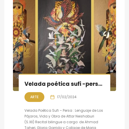
Velada poética sufi -persa : lenguaje de los pájaros, Vida y obra de Attar Neishaburi (S.XII)
ARTE
17/02/2024
Velada Poética Sufi – Persa : Lenguaje de Los
Pájaros, Vida y Obra de Attar Neishaburi
(S.XII) Recital bilingue a cargo: de Ahmad
Taheri, Gloria Garrido y Collage de Maria