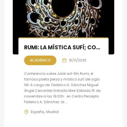
RUMI: LA MÍSTICA SUFÍ; CONFERENCIA Y RECITAL
ACADÉMICO
15/11/2025
Conferencia sobre Jalal ad-Din Rumi, el
famoso poeta persa y místico sufí del siglo
XIII. A cargo de: Federico A. Sánchez Miguel
Ángel Cervantes Entrada libre Sábado 15 de
noviembre a las 19;00h. en Centro Perséplis
Federico A. Sánchez: dr....
España
Madrid