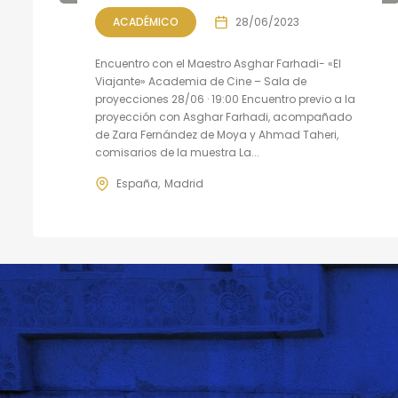
ACADÉMICO
28/06/2023
Encuentro con el Maestro Asghar Farhadi- «El
Viajante» Academia de Cine – Sala de
proyecciones 28/06 · 19:00 Encuentro previo a la
proyección con Asghar Farhadi, acompañado
de Zara Fernández de Moya y Ahmad Taheri,
comisarios de la muestra La...
España
Madrid