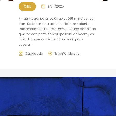
CINE
27/11/2025
Ningún lugar para los ángeles (65 minutos) de
Sam Kalantari Una película de Sam Kalantari.
Este documental trata sobre un grupo de chicas
que forman parte del equipo iraní de hockey en
línea. Ellas se esfuerzan al máximo para
superar...
Caducado
España
Madrid