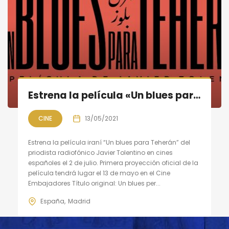
Estrena la película «Un blues para Teherán» de Javier Tolentino
CINE
13/05/2021
Estrena la película iraní “Un blues para Teherán” del
priodista radiofónico Javier Tolentino en cines
españoles el 2 de julio. Primera proyección oficial de la
película tendrá lugar el 13 de mayo en el Cine
Embajadores Título original: Un blues per...
España
Madrid