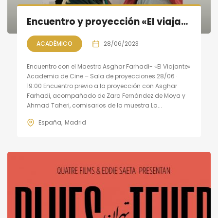
Encuentro y proyección «El viajante» con Asghar Farhadi
ACADÉMICO
28/06/2023
Encuentro con el Maestro Asghar Farhadi- «El Viajante»
Academia de Cine – Sala de proyecciones 28/06 ·
19:00 Encuentro previo a la proyección con Asghar
Farhadi, acompañado de Zara Fernández de Moya y
Ahmad Taheri, comisarios de la muestra La...
España
Madrid