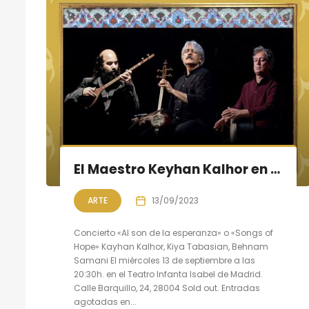
El Maestro Keyhan Kalhor en concierto en Madrid
ARTE
13/09/2023
Concierto «Al son de la esperanza» o «Songs of
Hope» Kayhan Kalhor, Kiya Tabasian, Behnam
Samani El miércoles 13 de septiembre a las
20:30h. en el Teatro Infanta Isabel de Madrid.
Calle Barquillo, 24, 28004 Sold out. Entradas
agotadas en...