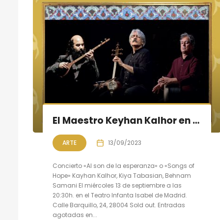
El Maestro Keyhan Kalhor en concierto en Madrid
ARTE
13/09/2023
Concierto «Al son de la esperanza» o «Songs of
Hope» Kayhan Kalhor, Kiya Tabasian, Behnam
Samani El miércoles 13 de septiembre a las
20:30h. en el Teatro Infanta Isabel de Madrid.
Calle Barquillo, 24, 28004 Sold out. Entradas
agotadas en...