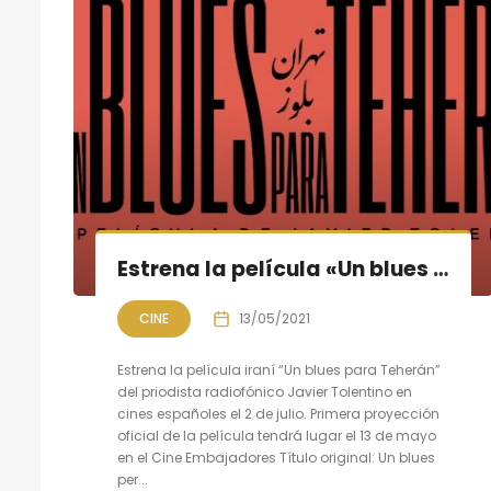
Estrena la película «Un blues para Teherán» de Javier Tolentino
CINE
13/05/2021
Estrena la película iraní “Un blues para Teherán”
del priodista radiofónico Javier Tolentino en
cines españoles el 2 de julio. Primera proyección
oficial de la película tendrá lugar el 13 de mayo
en el Cine Embajadores Título original: Un blues
per...