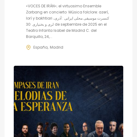
«VOCES DE IRÁN»; el virtuosimo Ensemble
Zarbang en concierto Música folclore: azerí,
lorí y bakhtiari کنسرت موسیقی محلی ایرانی : آذری،
لری و بختیاری 30 de septiembre de 2025 en el
Teatro Infanta Isabel de Madrid C. del
Barquillo, 24,...
España
Madrid