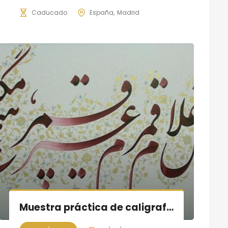
Caducado
España
Madrid
Muestra práctica de caligrafía persa, sesión VI