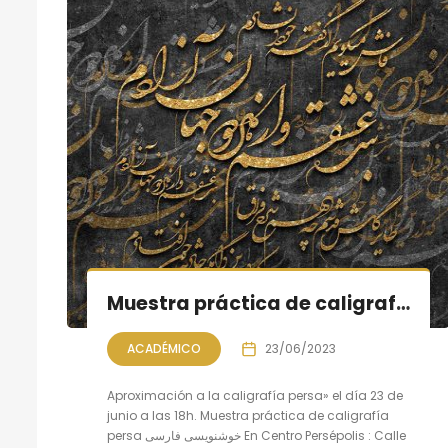
Muestra práctica de caligrafía persa, sesión X
ACADÉMICO
23/06/2023
Aproximación a la caligrafía persa» el día 23 de
junio a las 18h. Muestra práctica de caligrafía
persa خوشنویسی فارسی En Centro Persépolis : Calle