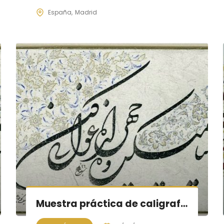
España
Madrid
Muestra práctica de caligrafía persa, sesión V