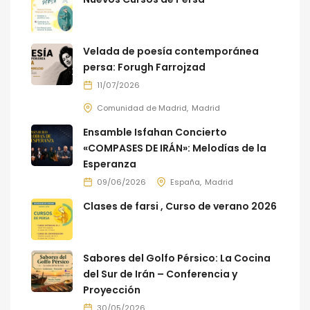
Velada de poesía contemporánea
persa: Forugh Farrojzad
11/07/2026
Comunidad de Madrid
Madrid
Ensamble Isfahan Concierto
«COMPASES DE IRÁN»: Melodías de la
Esperanza
09/06/2026
España
Madrid
Clases de farsi , Curso de verano 2026
Sabores del Golfo Pérsico: La Cocina
del Sur de Irán – Conferencia y
Proyección
30/05/2026