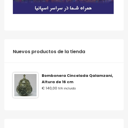
‫‪Nuevos‬‬ ‫‪productos‬‬ ‫‪de‬‬ ‫‪la‬‬ ‫‪tienda‬‬
Bombonera Cincelada Qalamzani,
Altura de 16 cm
€
140,00
IVA incluido