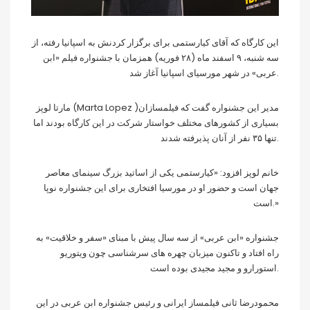
این کارگاه که آقای کیارستمی برای برگزار کردنش به اسپانیا رفته، از
سه شنبه، ۹ اسفند ماه (۲۸ فوریه) همزمان با جشنواره فیلم «ابن
عربی» در شهر مورسیای اسپانیا آغاز شد.
مارتا لوپز (Marta Lopez )مدیر این جشنواره گفت که فیلمسازان
بسیاری از کشورهای مختلف خواستار شرکت در این کارگاه بودند اما
تنها ۳۵ نفر از آنان پذیرفته شدند.
خانم لوپز افزود: «کیارستمی یکی از اساتید بزرگ سینمای معاصر
جهان است و حضور او در مورسیا افتخاری برای این جشنواره نوپا
است.»
جشنواره «ابن عربی» از سه سال پیش با مبنای «سفر و خلاقیت» به
راه افتاد و تاکنون میزبان چهره های سرشناسی چون ویتوریو
استورارو و مجید مجیدی بوده است.
محمودرضا ثانی فیلمساز ایرانی و رئیس جشنواره ابن عربی در این