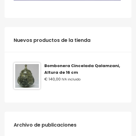
‫‪Nuevos‬‬ ‫‪productos‬‬ ‫‪de‬‬ ‫‪la‬‬ ‫‪tienda‬‬
Bombonera Cincelada Qalamzani,
Altura de 16 cm
€
140,00
IVA incluido
Archivo de publicaciones