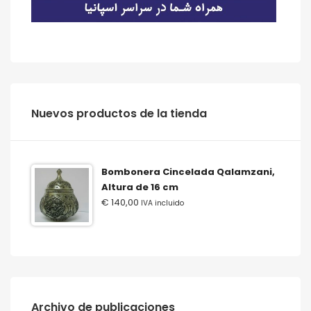
‫‪Nuevos‬‬ ‫‪productos‬‬ ‫‪de‬‬ ‫‪la‬‬ ‫‪tienda‬‬
Bombonera Cincelada Qalamzani,
Altura de 16 cm
€
140,00
IVA incluido
Archivo de publicaciones