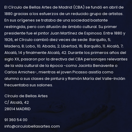
El Círculo de Bellas Artes de Madrid (CBA) se fundó en abril de
1880 gracias a los esfuerzos de un reducido grupo de artistas.
En sus orígenes se trataba de una sociedad bastante
restringida, pero con difusión de ámbito cultural. Su primer
presidente fue el pintor Juan Martínez de Espinosa. Entre 1880 y
1926, el Círculo cambió diez veces de sede: Barquillo, 5;
Madera, 8; Lobo, 10; Abada, 2; Libertad, 16; Barquillo, 11; Alcalá, 7;
Alcalá, 14 y finalmente Alcalá, 42. Durante los primeros años del
siglo XX, pasaron por la directiva del CBA personajes relevantes
de la vida cultural de la época -como Jacinto Benavente o
Carlos Arniches-, mientras el joven Picasso asistía como
alumno a sus clases de pintura y Ramón María del Valle-Inclán
frecuentaba sus salones.
Círculo de Bellas Artes
C/ Alcalá, 42
28014 MADRID
91 360 54 00
info@circulobellasartes.com