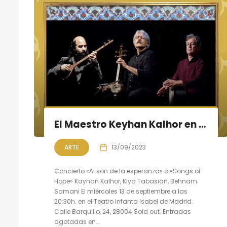
El Maestro Keyhan Kalhor en concierto en Madrid
ARTE
13/09/2023
Concierto «Al son de la esperanza» o «Songs of
Hope» Kayhan Kalhor, Kiya Tabasian, Behnam
Samani El miércoles 13 de septiembre a las
20:30h. en el Teatro Infanta Isabel de Madrid.
Calle Barquillo, 24, 28004 Sold out. Entradas
agotadas en...