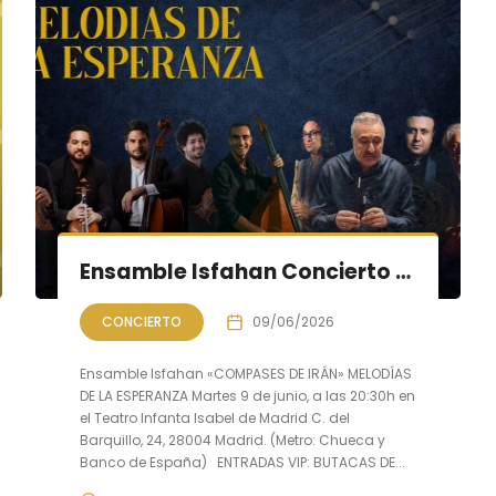
Ensamble Isfahan Concierto «COMPASES DE IRÁN»: Melodías de la Esperanza
CONCIERTO
09/06/2026
Ensamble Isfahan «COMPASES DE IRÁN» MELODÍAS
DE LA ESPERANZA Martes 9 de junio, a las 20:30h en
el Teatro Infanta Isabel de Madrid C. del
Barquillo, 24, 28004 Madrid. (Metro: Chueca y
Banco de España) ENTRADAS VIP: BUTACAS DE...