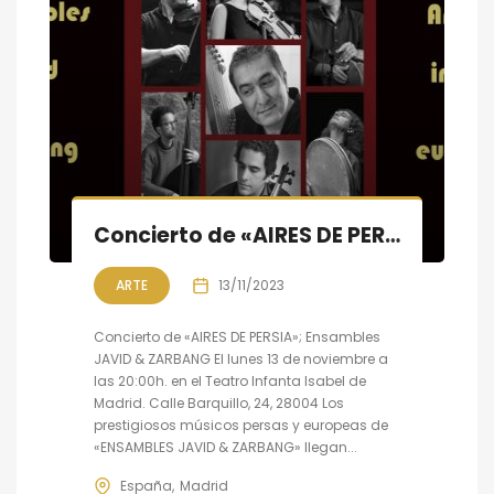
Concierto de «AIRES DE PERSIA»; Ensambles JAVID & ZARBANG en Madrid
ARTE
13/11/2023
Concierto de «AIRES DE PERSIA»; Ensambles
JAVID & ZARBANG El lunes 13 de noviembre a
las 20:00h. en el Teatro Infanta Isabel de
Madrid. Calle Barquillo, 24, 28004 Los
prestigiosos músicos persas y europeas de
«ENSAMBLES JAVID & ZARBANG» llegan...
España
Madrid