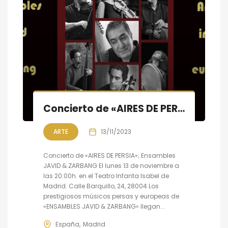
Concierto de «AIRES DE PERSIA»; Ensambles JAVID & ZARBANG en Madrid
ARTE
13/11/2023
Concierto de «AIRES DE PERSIA»; Ensambles
JAVID & ZARBANG El lunes 13 de noviembre a
las 20:00h. en el Teatro Infanta Isabel de
Madrid. Calle Barquillo, 24, 28004 Los
prestigiosos músicos persas y europeas de
«ENSAMBLES JAVID & ZARBANG» llegan...
España
Madrid