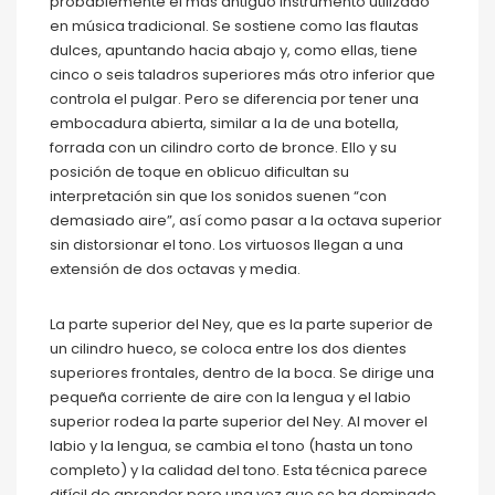
probablemente el más antiguo instrumento utilizado
en música tradicional. Se sostiene como las flautas
dulces, apuntando hacia abajo y, como ellas, tiene
cinco o seis taladros superiores más otro inferior que
controla el pulgar. Pero se diferencia por tener una
embocadura abierta, similar a la de una botella,
forrada con un cilindro corto de bronce. Ello y su
posición de toque en oblicuo dificultan su
interpretación sin que los sonidos suenen “con
demasiado aire”, así como pasar a la octava superior
sin distorsionar el tono. Los virtuosos llegan a una
extensión de dos octavas y media.
La parte superior del Ney, que es la parte superior de
un cilindro hueco, se coloca entre los dos dientes
superiores frontales, dentro de la boca. Se dirige una
pequeña corriente de aire con la lengua y el labio
superior rodea la parte superior del Ney. Al mover el
labio y la lengua, se cambia el tono (hasta un tono
completo) y la calidad del tono. Esta técnica parece
difícil de aprender pero una vez que se ha dominado