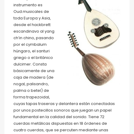
instrumento es
Oud.musicales de
toda Europa y Asia,
desde el hackbrett
escandinavo al yang
ch’in chino, pasando
por el cymbalum
húngaro, el santuri
griego o el británico
dulcimer. Consta
básicamente de una
caja de madera (de
nogal, palisandro,
palma o betel) de
forma trapezoidal,
cuyas tapas traseras y delantera están conectadas
por unos postecillos sonoros que juegan un papel
fundamental en la calidad del sonido. Tiene 72
cuerdas metálicas dispuestas en 18 órdenes de
cuatro cuerdas, que se percuten mediante unas