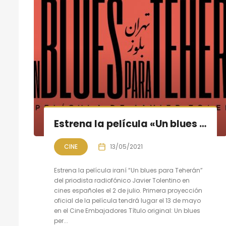
Estrena la película «Un blues para Teherán» de Javier Tolentino
CINE
13/05/2021
Estrena la película iraní “Un blues para Teherán”
del priodista radiofónico Javier Tolentino en
cines españoles el 2 de julio. Primera proyección
oficial de la película tendrá lugar el 13 de mayo
en el Cine Embajadores Título original: Un blues
per...