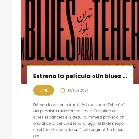
Estrena la película «Un blues para Teherán» de Javier Tolentino
CINE
13/05/2021
Estrena la película iraní “Un blues para Teherán”
del priodista radiofónico Javier Tolentino en
cines españoles el 2 de julio. Primera proyección
oficial de la película tendrá lugar el 13 de mayo
en el Cine Embajadores Título original: Un blues
per...