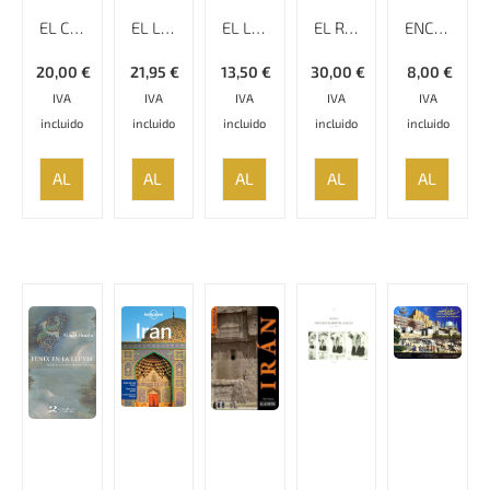
EL CORONEL
EL LIBRO DE LOS REYES
EL LIBRO DE LOS SECRETOS
EL RENACIMIENTO LITERARIO DE PERSIA
ENCUENTRO EN IRÁN
20,00
€
21,95
€
13,50
€
30,00
€
8,00
€
IVA
IVA
IVA
IVA
IVA
incluido
incluido
incluido
incluido
incluido
AÑADIR
AÑADIR
AÑADIR
AÑADIR
AÑADIR
AL
AL
AL
AL
AL
CARRITO
CARRITO
CARRITO
CARRITO
CARRITO