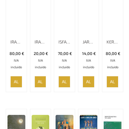
IRAN THE FALLEN EDEN
IRAN TRAVEL GUIDE SECOND EDITION MAJESTIC IRAN; A DIFFERENT EXPERIENCE
ISFAHAN THE LAND OF THOUSAND PATTERNS
JARRAQANI, UN SUFÍ PERSA
KERMAN
80,00
€
20,00
€
70,00
€
14,00
€
80,00
€
IVA
IVA
IVA
IVA
IVA
incluido
incluido
incluido
incluido
incluido
AÑADIR
AÑADIR
AÑADIR
AÑADIR
AÑADIR
AL
AL
AL
AL
AL
CARRITO
CARRITO
CARRITO
CARRITO
CARRITO