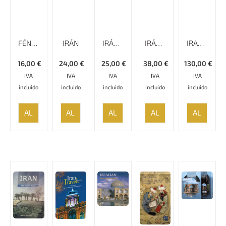
FÉNIX EN LA LLUVIA
IRÁN
IRÁN – RUMBO A
IRÁN NEGROS SOBRE BLANCO
IRAN SEVEN FACES OF A CIVILIZATION
16,00
€
24,00
€
25,00
€
38,00
€
130,00
€
IVA
IVA
IVA
IVA
IVA
incluido
incluido
incluido
incluido
incluido
AÑADIR
AÑADIR
AÑADIR
AÑADIR
AÑADIR
AL
AL
AL
AL
AL
CARRITO
CARRITO
CARRITO
CARRITO
CARRITO