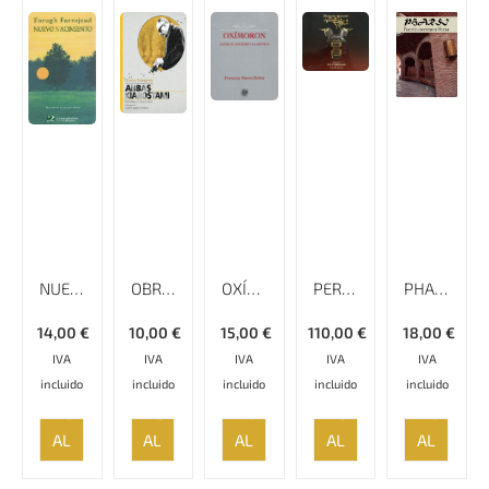
NUEVO NACIMIENTO
OBREROS TRABAJANDO: LECCIONES CINEMATOGRÁFICAS DE ABBAS KIAROSTAMI
OXÍMORON
PERSEPOLIS RECREATED FARZIN REZAEIAN
PHARSI (LA FUERTE-A-VENTURA PERSA)
14,00
€
10,00
€
15,00
€
110,00
€
18,00
€
IVA
IVA
IVA
IVA
IVA
incluido
incluido
incluido
incluido
incluido
AÑADIR
AÑADIR
AÑADIR
AÑADIR
AÑADIR
AL
AL
AL
AL
AL
CARRITO
CARRITO
CARRITO
CARRITO
CARRITO