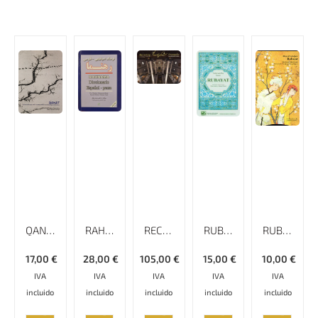
QANAT
RAHNAMA DICCIONARIO ESPAÑOL- PERSA
RECREATING PASARGADAE
RUBAYAT
RUBAYAT
17,00
€
28,00
€
105,00
€
15,00
€
10,00
€
IVA
IVA
IVA
IVA
IVA
incluido
incluido
incluido
incluido
incluido
AÑADIR
AÑADIR
AÑADIR
AÑADIR
AÑADIR