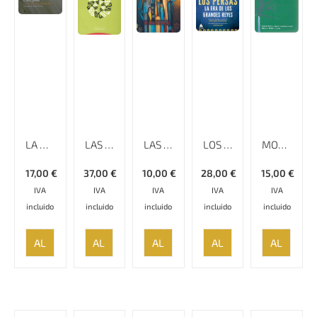
LA NOCHE DE LA PANTERA
LAS DIMENSIONES MISTICAS DEL ISLAM
LAS SIETE PRINCESAS
LOS PERSAS LA ERA DE LOS GRANDES REYES
MONTESQUIEU CARTAS PERSAS
17,00
€
37,00
€
10,00
€
28,00
€
15,00
€
IVA
IVA
IVA
IVA
IVA
incluido
incluido
incluido
incluido
incluido
AÑADIR
AÑADIR
AÑADIR
AÑADIR
AÑADIR
AL
AL
AL
AL
AL
CARRITO
CARRITO
CARRITO
CARRITO
CARRITO