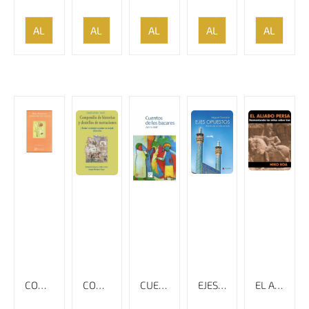
AÑADIR
AÑADIR
AÑADIR
AÑADIR
AÑADIR
AL
AL
AL
AL
AL
CARRITO
CARRITO
CARRITO
CARRITO
CARRITO
COMPAÑERO DEL VIENTO
COMPENDIO DE HISTORIAS Y DESTELLOS DE NARRACIONES
CUENTOS DE LOS BAZARES
EJES OPUESTOS -RELATO DE UN AÑO EN IRÁN
EL ALIADO PERSA DESMONTANDO LOS MITOS SOBRE IRÁN