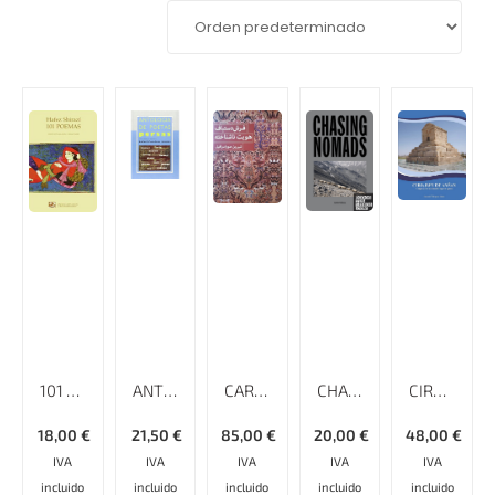
101 POEMAS
ANTOLOGÍA DE POETAS PERSAS
CARPETS THE UNKNOWN IDENTITY
CHASING NOMADS
CIRO, REY DE ANSAN – ORIGEN Y FORMACIÓN DEL IMPERIO PERSA
18,00
€
21,50
€
85,00
€
20,00
€
48,00
€
IVA
IVA
IVA
IVA
IVA
incluido
incluido
incluido
incluido
incluido