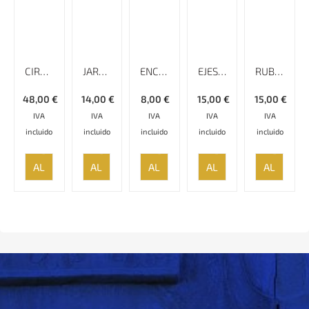
CIRO, REY DE ANSAN – ORIGEN Y FORMACIÓN DEL IMPERIO PERSA
JARRAQANI, UN SUFÍ PERSA
ENCUENTRO EN IRÁN
EJES OPUESTOS -RELATO DE UN AÑO EN IRÁN
RUBAYAT
48,00
€
14,00
€
8,00
€
15,00
€
15,00
€
IVA
IVA
IVA
IVA
IVA
incluido
incluido
incluido
incluido
incluido
AÑADIR
AÑADIR
AÑADIR
AÑADIR
AÑADIR
AL
AL
AL
AL
AL
CARRITO
CARRITO
CARRITO
CARRITO
CARRITO