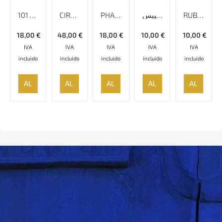
101 POEMAS
CIRO, REY DE ANSAN – ORIGEN Y FORMACIÓN DEL IMPERIO PERSA
PHARSI (LA FUERTE-A-VENTURA PERSA)
بانوى سرخ يوش برزمينهى خاكسترى ميكَل دليبس
RUBAYAT
18,00
€
48,00
€
18,00
€
10,00
€
10,00
€
IVA
IVA
IVA
IVA
IVA
incluido
incluido
incluido
incluido
incluido
AÑADIR
AÑADIR
AÑADIR
AÑADIR
AÑADIR
AL
AL
AL
AL
AL
CARRITO
CARRITO
CARRITO
CARRITO
CARRITO