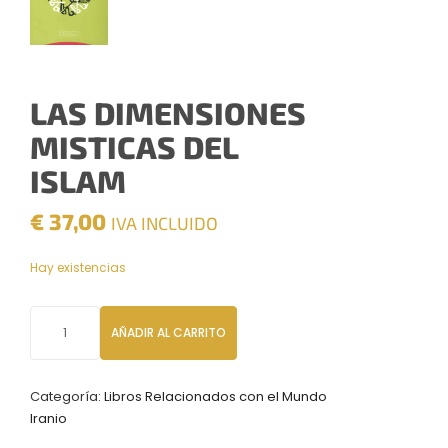
LAS DIMENSIONES
MISTICAS DEL
ISLAM
€
37,00
IVA INCLUIDO
Hay existencias
Las
AÑADIR AL CARRITO
dimensiones
misticas
del
Categoría:
Libros Relacionados con el Mundo
Islam
Iranio
cantidad