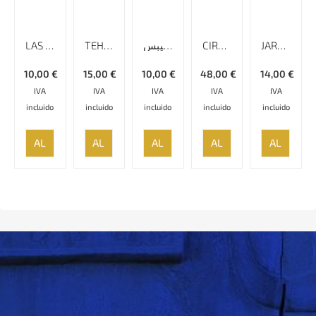
LAS SIETE PRINCESAS
TEHERAN & MADRID ENTRE DOS LUCES
بانوى سرخ يوش برزمينهى خاكسترى ميكَل دليبس
CIRO, REY DE ANSAN – ORIGEN Y FORMACIÓN DEL IMPERIO PERSA
JARRAQANI, UN SUFÍ PERSA
10,00
€
15,00
€
10,00
€
48,00
€
14,00
€
IVA
IVA
IVA
IVA
IVA
incluido
incluido
incluido
incluido
incluido
AÑADIR
AÑADIR
AÑADIR
AÑADIR
AÑADIR
AL
AL
AL
AL
AL
CARRITO
CARRITO
CARRITO
CARRITO
CARRITO