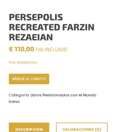
PERSEPOLIS
RECREATED FARZIN
REZAEIAN
€
110,00
IVA INCLUIDO
Hay existencias
Persepolis
AÑADIR AL CARRITO
Recreated
farzin
Categoría:
Libros Relacionados con el Mundo
rezaeian
Iranio
cantidad
DESCRIPCIÓN
VALORACIONES (0)