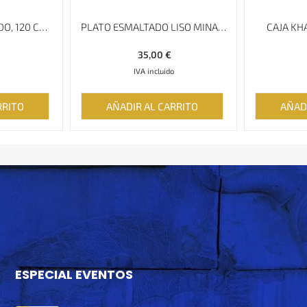
ALGODÓN ESTAMPADO, 120 CM X 120 CM, GHALAMKAR; MANTEL, TAPIZ
PLATO ESMALTADO LISO MINAKARI – 17 CM
CAJA KH
35,00
€
IVA incluido
RRITO
AÑADIR AL CARRITO
AÑAD
ESPECIAL EVENTOS