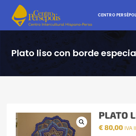
CENTRO PERSÉPOL
Plato liso con borde especi
PLATO L
€
80,00
IVA 