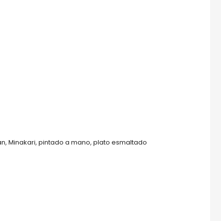
an
,
Minakari
,
pintado a mano
,
plato esmaltado