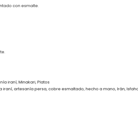
ntado con esmalte.
te.
nía iraní
,
Minakari
,
Platos
a iraní
,
artesanía persa
,
cobre esmaltado
,
hecho a mano
,
Irán
,
Isfah