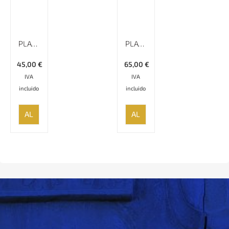
PLATO ESMALTADO LISO MINAKARI – 20 CM
PLATO LISO MINAKARI CON BORDE ESPECIAL – 25 CM
45,00
€
65,00
€
IVA
IVA
incluido
incluido
AÑADIR
AÑADIR
AL
AL
CARRITO
CARRITO