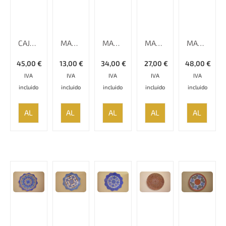
CAJA KHATAMKARI – 18 CM
MANTEL DE ALGODÓN ESTAMPADO A MANO, 80 CM X 80 CM, GHALAMKAR;
MANTEL DE ALGODÓN ESTAMPADO A MANO, REDONDO 120CM,
MANTEL DE ALGODÓN ESTAMPADO A MANO,100 CM X 100 CM, GHALAMKAR
MANTEL DE ALGODÓN ESTAMPADO A MANO,150 CM X 150 CM, GHALAMKAR
45,00
€
13,00
€
34,00
€
27,00
€
48,00
€
IVA
IVA
IVA
IVA
IVA
incluido
incluido
incluido
incluido
incluido
AÑADIR
AÑADIR
AÑADIR
AÑADIR
AÑADIR
AL
AL
AL
AL
AL
CARRITO
CARRITO
CARRITO
CARRITO
CARRITO