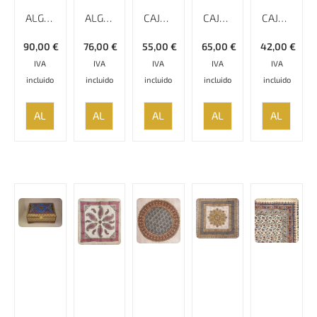
ALGODÓN ESTAMPADO, 220 CM X 280 CM, GHALAMKAR; MANTEL, TAPIZ, CUBRECAMA, CUBRESOFÁ
ALGODÓN ESTAMPADO, 240 CM X 160 CM, GHALAMKAR; MANTEL, TAPIZ, CUBRECAMA, CUBRESOFÁ
CAJA KHATAMKARI – 14 CM
CAJA KHATAMKARI – 16 CM
CAJA KHATAMKARI – 17 CM
90,00
€
76,00
€
55,00
€
65,00
€
42,00
€
IVA
IVA
IVA
IVA
IVA
incluido
incluido
incluido
incluido
incluido
AÑADIR
AÑADIR
AÑADIR
AÑADIR
AÑADIR
AL
AL
AL
AL
AL
CARRITO
CARRITO
CARRITO
CARRITO
CARRITO