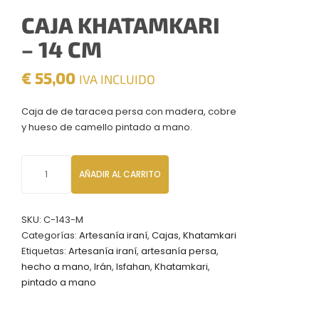
CAJA KHATAMKARI
– 14 CM
€
55,00
IVA INCLUIDO
Caja de de taracea persa con madera, cobre
y hueso de camello pintado a mano.
Caja
AÑADIR AL CARRITO
Khatamkari
-
14
SKU:
C-143-M
CM
Categorías:
Artesanía iraní
,
Cajas
,
Khatamkari
cantidad
Etiquetas:
Artesanía iraní
,
artesanía persa
,
hecho a mano
,
Irán
,
Isfahan
,
Khatamkari
,
pintado a mano