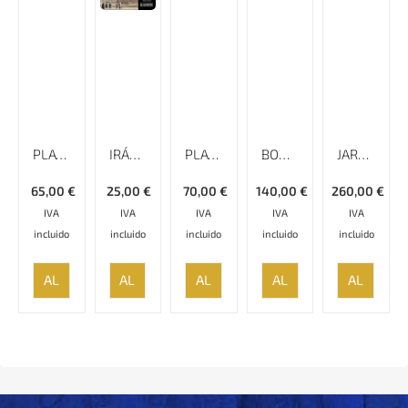
PLATO LISO MINAKARI CON BORDE ESPECIAL – 25 CM
IRÁN – RUMBO A
PLATO ESMALTADO CON RELIEVE Y BORDE ESPECIAL MINAKARI
BOMBONERA CINCELADA QALAMZANI, ALTURA DE 16 CM
JARRÓN CINCELADO QALAMZANI, ALTURA DE 26 CM
65,00
€
25,00
€
70,00
€
140,00
€
260,00
€
IVA
IVA
IVA
IVA
IVA
incluido
incluido
incluido
incluido
incluido
AÑADIR
AÑADIR
AÑADIR
AÑADIR
AÑADIR
AL
AL
AL
AL
AL
CARRITO
CARRITO
CARRITO
CARRITO
CARRITO