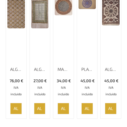
ALGODÓN ESTAMPADO, 240 CM X 160 CM, GHALAMKAR; MANTEL, TAPIZ, CUBRECAMA, CUBRESOFÁ
ALGODÓN ESTAMPADO, 150 CM X 100 CM, GHALAMKAR; MANTEL, TAPIZ,
MANTEL DE ALGODÓN ESTAMPADO A MANO, REDONDO 120CM,
PLATO ESMALTADO LISO MINAKARI – 20 CM
ALGODÓN ESTAMPADO, 135 CM X 200 CM, GHALAMKAR; MANTEL, TAPIZ, CUBRECAMA, CUBRESOFÁ
76,00
€
27,00
€
34,00
€
45,00
€
45,00
€
IVA
IVA
IVA
IVA
IVA
incluido
incluido
incluido
incluido
incluido
AÑADIR
AÑADIR
AÑADIR
AÑADIR
AÑADIR
AL
AL
AL
AL
AL
CARRITO
CARRITO
CARRITO
CARRITO
CARRITO