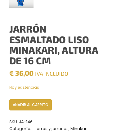
JARRÓN
ESMALTADO LISO
MINAKARI, ALTURA
DE 16 CM
€
36,00
IVA INCLUIDO
Hay existencias
Jarrón
AÑADIR AL CARRITO
Esmaltado
liso
SKU:
JA-146
Minakari,
Categorías:
Jarras y jarrones
,
Minakari
Altura
de