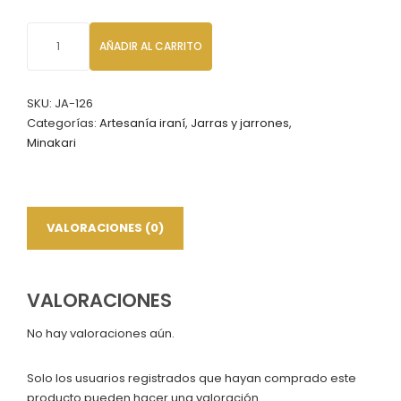
Jarrón
AÑADIR AL CARRITO
Esmaltado
liso
Minakari,
SKU:
JA-126
Altura
Categorías:
Artesanía iraní
,
Jarras y jarrones
,
de
Minakari
20
cm
cantidad
VALORACIONES (0)
VALORACIONES
No hay valoraciones aún.
Solo los usuarios registrados que hayan comprado este
producto pueden hacer una valoración.