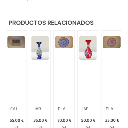
PRODUCTOS RELACIONADOS
CAJA KHATAMKARI – 14 CM
JARRÓN ESMALTADO LISO MINAKARI, ALTURA DE 16 CM
PLATO ESMALTADO CON RELIEVE Y BORDE ESPECIAL MINAKARI
JARRÓN ESMALTADO LISO MINAKARI, ALTURA DE 17 CM
PLATO ESMALTADO LISO MINAKARI – 17 CM
55,00
€
35,00
€
70,00
€
50,00
€
35,00
€
IVA
IVA
IVA
IVA
IVA