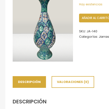
Hay existencias
Jarrón
AÑADIR AL CARRIT
Esmaltado
liso
SKU:
JA-140
Minakari,
Categorías:
Jarras
Altura
de
20
cm
cantidad
DESCRIPCIÓN
VALORACIONES (0)
DESCRIPCIÓN