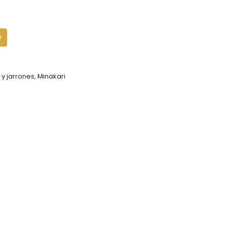
O
 y jarrones
,
Minakari