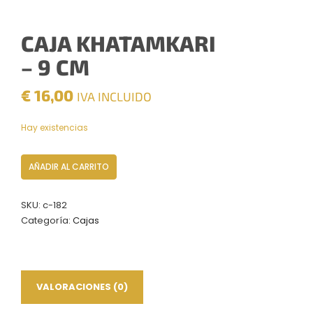
CAJA KHATAMKARI
– 9 CM
€
16,00
IVA INCLUIDO
Hay existencias
Caja
AÑADIR AL CARRITO
Khatamkari
–
SKU:
c-182
9
Categoría:
Cajas
CM
cantidad
VALORACIONES (0)