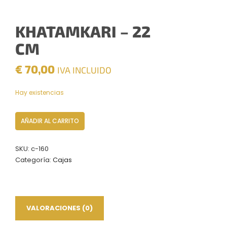
KHATAMKARI – 22
CM
€
70,00
IVA INCLUIDO
Hay existencias
Khatamkari
AÑADIR AL CARRITO
–
22
SKU:
c-160
CM
Categoría:
Cajas
cantidad
VALORACIONES (0)