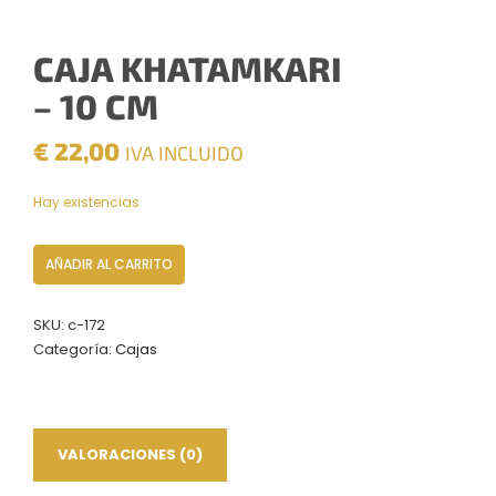
CAJA KHATAMKARI
– 10 CM
€
22,00
IVA INCLUIDO
Hay existencias
Caja
AÑADIR AL CARRITO
Khatamkari
–
SKU:
c-172
10
Categoría:
Cajas
CM
cantidad
VALORACIONES (0)