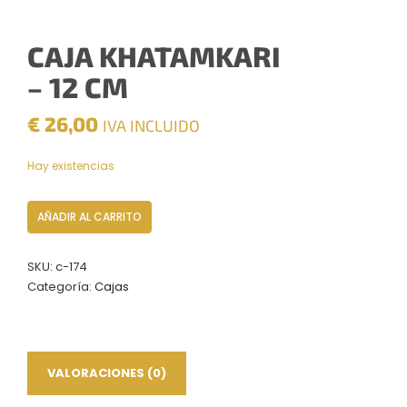
CAJA KHATAMKARI
– 12 CM
€
26,00
IVA INCLUIDO
Hay existencias
Caja
AÑADIR AL CARRITO
Khatamkari
–
SKU:
c-174
12
Categoría:
Cajas
CM
cantidad
VALORACIONES (0)