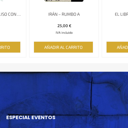
PLATO ESMALTADO LISO CON BORDE ESPECIAL MINAKARI, 30 CM
IRÁN – RUMBO A
EL LIB
25,00
€
IVA incluido
RRITO
AÑADIR AL CARRITO
AÑAD
ESPECIAL EVENTOS