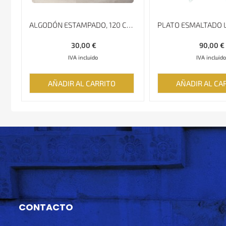
ALGODÓN ESTAMPADO, 120 CM X 120 CM, GHALAMKAR; MANTEL, TAPIZ
30,00
€
90,00
€
IVA incluido
IVA incluido
AÑADIR AL CARRITO
AÑADIR AL CA
CONTACTO