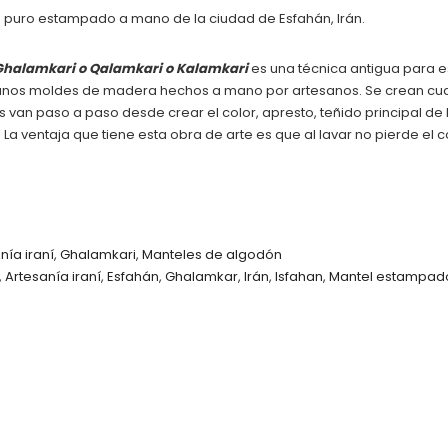
 puro estampado a mano de la ciudad de Esfahán, Irán.
Ghalamkari o Qalamkari o Kalamkari
es una técnica antigua para 
 unos moldes de madera hechos a mano por artesanos. Se crean cuatr
s van paso a paso desde crear el color, apresto, teñido principal de l
. La ventaja que tiene esta obra de arte es que al lavar no pierde el co
nía iraní
,
Ghalamkari
,
Manteles de algodón
,
Artesanía iraní
,
Esfahán
,
Ghalamkar
,
Irán
,
Isfahan
,
Mantel estampad