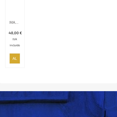
MANTEL DE ALGODÓN ESTAMPADO A MANO,150 CM X 150 CM, GHALAMKAR
48,00
€
IVA
incluido
AÑADIR
AL
CARRITO