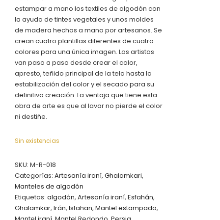
estampar a mano los textiles de algodón con
la ayuda de tintes vegetales y unos moldes
de madera hechos a mano por artesanos. Se
crean cuatro plantillas diferentes de cuatro
colores para una única imagen. Los artistas
van paso a paso desde crear el color,
apresto, teñido principal de la tela hasta la
estabilización del color y el secado para su
definitiva creación. La ventaja que tiene esta
obra de arte es que al lavar no pierde el color
ni destiñe.
Sin existencias
SKU:
M-R-018
Categorías:
Artesanía iraní
,
Ghalamkari
,
Manteles de algodón
Etiquetas:
algodón
,
Artesanía iraní
,
Esfahán
,
Ghalamkar
,
Irán
,
Isfahan
,
Mantel estampado
,
Mantel iraní
,
Mantel Redondo
,
Persia
,