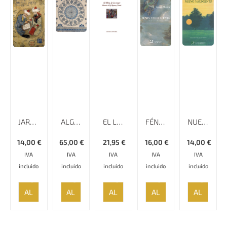
JARRAQANI, UN SUFÍ PERSA
ALGODÓN ESTAMPADO A MANO,160 CM X 240 CM, GHALAMKAR
EL LIBRO DE LOS REYES
FÉNIX EN LA LLUVIA
NUEVO NACIMIENTO
14,00
€
65,00
€
21,95
€
16,00
€
14,00
€
IVA
IVA
IVA
IVA
IVA
incluido
incluido
incluido
incluido
incluido
AÑADIR
AÑADIR
AÑADIR
AÑADIR
AÑADIR
AL
AL
AL
AL
AL
CARRITO
CARRITO
CARRITO
CARRITO
CARRITO