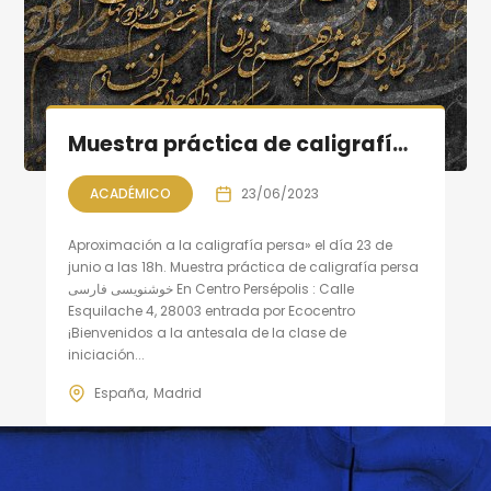
Muestra práctica de caligrafía persa, sesión X
ACADÉMICO
23/06/2023
Aproximación a la caligrafía persa» el día 23 de
junio a las 18h. Muestra práctica de caligrafía persa
خوشنویسی فارسی En Centro Persépolis : Calle
Esquilache 4, 28003 entrada por Ecocentro
¡Bienvenidos a la antesala de la clase de
iniciación...
España
Madrid