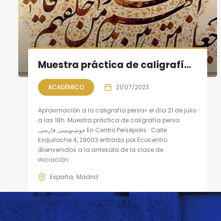
Muestra práctica de caligrafía persa
ACADÉMICO
21/07/2023
Aproximación a la caligrafía persa» el día 21 de julio
a las 18h. Muestra práctica de caligrafía persa
خوشنویسی فارسی En Centro Persépolis : Calle
Esquilache 4, 28003 entrada por Ecocentro
¡Bienvenidos a la antesala de la clase de
iniciación...
España
Madrid