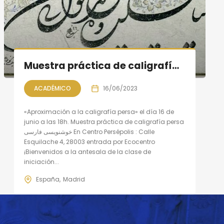
Muestra práctica de caligrafía persa, sesión IX
ACADÉMICO
16/06/2023
«Aproximación a la caligrafía persa» el día 16 de
junio a las 18h. Muestra práctica de caligrafía persa
خوشنویسی فارسی En Centro Persépolis : Calle
Esquilache 4, 28003 entrada por Ecocentro
¡Bienvenidos a la antesala de la clase de
iniciación...
España
Madrid