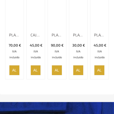
PLATO ESMALTADO CON RELIEVE Y BORDE ESPECIAL MINAKARI
CAJA KHATAMKARI – 18 CM
PLATO ESMALTADO LISO CON BORDE ESPECIAL MINAKARI, 30 CM
PLATO ESMALTADO LISO CON BORDE ESPECIAL MINAKARI, 18 CM
PLATO ESMALTADO LISO MINAKARI – 20 CM
70,00
€
45,00
€
90,00
€
30,00
€
45,00
€
IVA
IVA
IVA
IVA
IVA
incluido
incluido
incluido
incluido
incluido
AÑADIR
AÑADIR
AÑADIR
AÑADIR
AÑADIR
AL
AL
AL
AL
AL
CARRITO
CARRITO
CARRITO
CARRITO
CARRITO