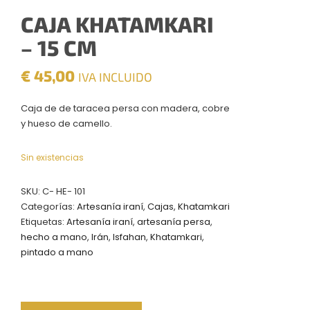
CAJA KHATAMKARI
– 15 CM
€
45,00
IVA INCLUIDO
Caja de de taracea persa con madera, cobre
y hueso de camello.
Sin existencias
SKU:
C- HE- 101
Categorías:
Artesanía iraní
,
Cajas
,
Khatamkari
Etiquetas:
Artesanía iraní
,
artesanía persa
,
hecho a mano
,
Irán
,
Isfahan
,
Khatamkari
,
pintado a mano