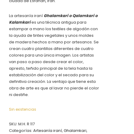
ciudad de Esfahán, Irán.
La artesanía iraní
Ghalamkari o Qalamkari o
Kalamkari
es una técnica antigua para
estampar a mano los textiles de algodón con
la ayuda de tintes vegetales y unos moldes
de madera hechos a mano por artesanos. Se
crean cuatro plantillas diferentes de cuatro
colores para una única imagen. Los artistas
van paso a paso desde crear el color,
apresto, teñido principal de la tela hasta la
estabilización del color y el secado para su
definitiva creación. La ventaja que tiene esta
obra de arte es que al lavar no pierde el color
ni destiñe.
Sin existencias
SKU:
M.H. R 117
Categorías:
Artesanía iraní
,
Ghalamkari
,