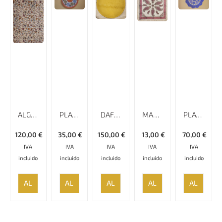
ALGODÓN ESTAMPADO, 220 CM X 280 CM, GHALAMKAR; MANTEL, TAPIZ, CUBRECAMA, CUBRESOFÁ
PLATO ESMALTADO LISO MINAKARI
DAF CON AROS DENTRO 53CM,INSTRUMENTO MUSICAL
MANTEL DE ALGODÓN ESTAMPADO A MANO, 80 CM X 80 CM, GHALAMKAR;
PLATO ESMALTADO LISO MINAKARI
120,00
€
35,00
€
150,00
€
13,00
€
70,00
€
IVA
IVA
IVA
IVA
IVA
incluido
incluido
incluido
incluido
incluido
AÑADIR
AÑADIR
AÑADIR
AÑADIR
AÑADIR
AL
AL
AL
AL
AL
CARRITO
CARRITO
CARRITO
CARRITO
CARRITO