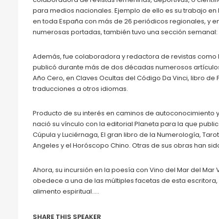
para medios nacionales. Ejemplo de ello es su trabajo en
en toda España con más de 26 periódicos regionales, y en
numerosas portadas, también tuvo una sección semanal: M
Además, fue colaboradora y redactora de revistas como E
publicó durante más de dos décadas numerosos artículos. 
Año Cero, en Claves Ocultas del Código Da Vinci, libro de 
traducciones a otros idiomas.
Producto de su interés en caminos de autoconocimiento y 
nació su vínculo con la editorial Planeta para la que publi
Cúpula y Luciérnaga, El gran libro de la Numerología, Tarot
Angeles y el Horóscopo Chino. Otras de sus obras han sid
Ahora, su incursión en la poesía con Vino del Mar del Mar 
obedece a una de las múltiples facetas de esta escritora
alimento espiritual…..
SHARE THIS SPEAKER