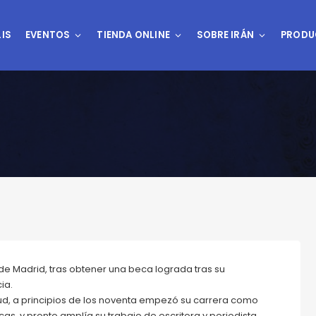
IS
EVENTOS
TIENDA ONLINE
SOBRE IRÁN
PRODU
de Madrid, tras obtener una beca lograda tras su
ia.
ud, a principios de los noventa empezó su carrera como
cas, y pronto amplía su trabajo de escritora y periodista